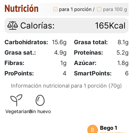
Nutrición
para 1 porción
/
para 100 g
Calorías:
165Kcal
Carbohidratos:
15.6g
Grasa total:
8.1g
Grasa sat.:
4.9g
Proteínas:
5.2g
Fibras:
1g
Azúcar:
1.8g
ProPoints:
4
SmartPoints:
6
Información nutricional para 1 porción (70g)
Vegetariano
Sin huevo
Bego 1
B