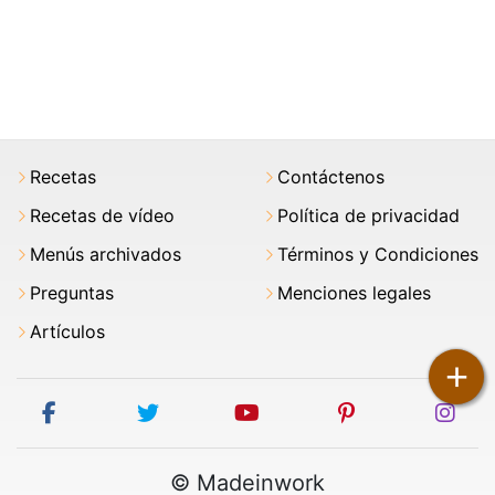
Recetas
Contáctenos
Recetas de vídeo
Política de privacidad
Menús archivados
Términos y Condiciones
Preguntas
Menciones legales
Artículos
+
facebook
twitter
youtube
pinterest
ins
© Madeinwork