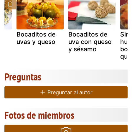
de
Bocaditos de
Bocaditos de
Sin 
n
uvas y queso
uva con queso
hue
y sésamo
boc
que
Preguntas
Preguntar al autor
Fotos de miembros