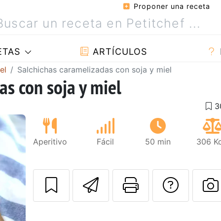
Proponer una receta
ETAS
ARTÍCULOS
el
Salchichas caramelizadas con soja y miel
as con soja y miel
Aperitivo
Fácil
50 min
306 Kc
Enviar esta rec
Imprimir e
Pregu
Siguiente
P