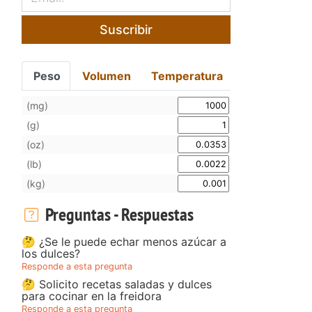
Suscribir
Peso
Volumen
Temperatura
(mg)
(g)
(oz)
(lb)
(kg)
Preguntas - Respuestas
🤔 ¿Se le puede echar menos azúcar a
los dulces?
Responde a esta pregunta
🤔 Solicito recetas saladas y dulces
para cocinar en la freidora
Responde a esta pregunta