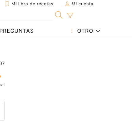
Mi libro de recetas
Mi cuenta
PREGUNTAS
OTRO
al
eta a un amigo
sta página
ntar al autor
ublicar la foto de esta receta