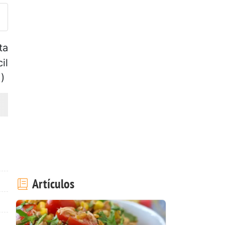
ta
il
)
Artículos