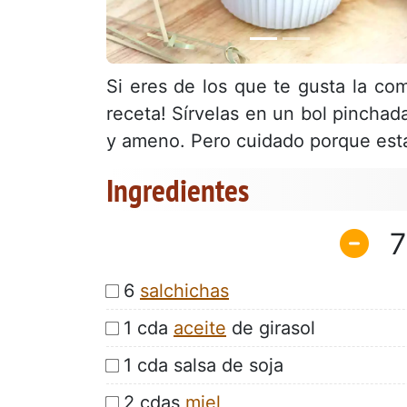
Si eres de los que te gusta la co
receta! Sírvelas en un bol pinchad
y ameno. Pero cuidado porque es
Ingredientes
7
6
salchichas
1 cda
aceite
de girasol
1 cda salsa de soja
2 cdas
miel