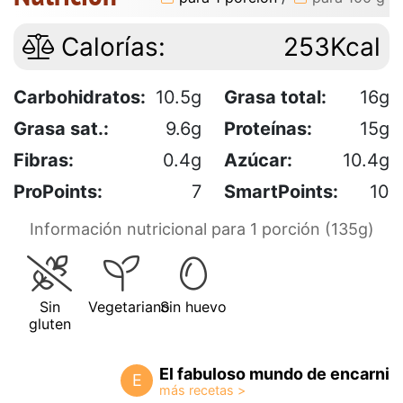
Calorías:
253Kcal
Carbohidratos:
10.5g
Grasa total:
16g
Grasa sat.:
9.6g
Proteínas:
15g
Fibras:
0.4g
Azúcar:
10.4g
ProPoints:
7
SmartPoints:
10
Información nutricional para 1 porción (135g)
Sin
Vegetariano
Sin huevo
gluten
El fabuloso mundo de encarni
E