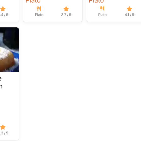
Plato
Plato
.4 / 5
Plato
3.7 / 5
Plato
4.1 / 5
e
n
.3 / 5