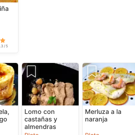
iña
.3 / 5
ela,
Lomo con
Merluza a la
ngo
castañas y
naranja
almendras