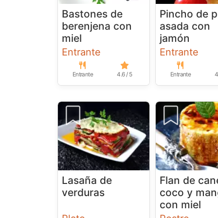
Bastones de
Pincho de p
berenjena con
asada con
miel
jamón
Entrante
Entrante
Entrante
4.6 / 5
Entrante
4
Lasaña de
Flan de can
verduras
coco y ma
con miel