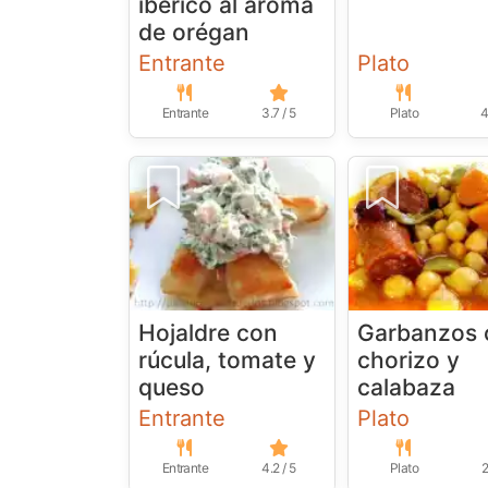
ibérico al aroma
de orégan
Entrante
Plato
Entrante
3.7 / 5
Plato
4
Hojaldre con
Garbanzos 
rúcula, tomate y
chorizo y
queso
calabaza
Entrante
Plato
Entrante
4.2 / 5
Plato
2