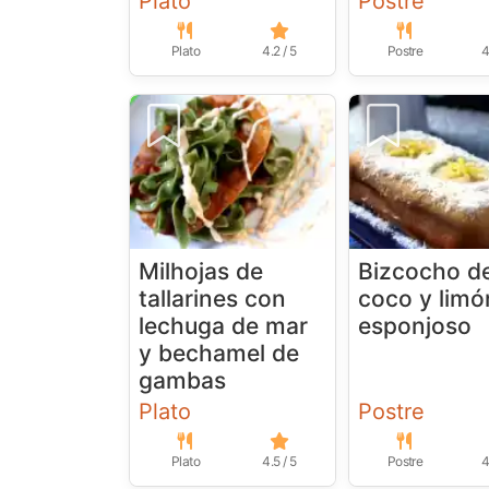
Plato
Postre
Plato
4.2 / 5
Postre
4
Milhojas de
Bizcocho d
tallarines con
coco y limó
lechuga de mar
esponjoso
y bechamel de
gambas
Plato
Postre
Plato
4.5 / 5
Postre
4