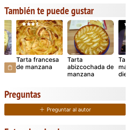
También te puede gustar
Tarta francesa
Tarta
Tar
de manzana
abizcochada de
man
manzana
diet
Preguntas
Preguntar al autor