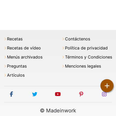
Recetas
Contáctenos
Recetas de vídeo
Política de privacidad
Menús archivados
Términos y Condiciones
Preguntas
Menciones legales
Artículos
+
facebook
twitter
youtube
pinterest
ins
© Madeinwork