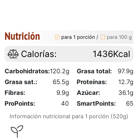
Nutrición
para 1 porción
/
para 100 g
Calorías:
1436Kcal
Carbohidratos:
120.2g
Grasa total:
97.9g
Grasa sat.:
65.5g
Proteínas:
12.7g
Fibras:
9.9g
Azúcar:
36.1g
ProPoints:
40
SmartPoints:
65
Información nutricional para 1 porción (520g)