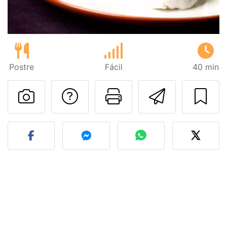
Postre
Fácil
40 min
Preguntar al autor
Imprimir esta
Enviar 
Publicar la foto de esta r