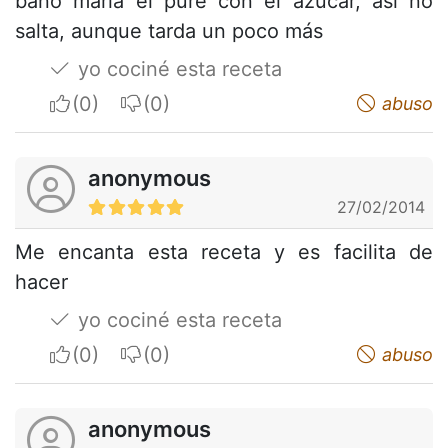
baño maría el puré con el azúcar, así no
salta, aunque tarda un poco más
yo cociné esta receta
I apreciate
I do not appreciate
abuso
anonymous
27/02/2014
Me encanta esta receta y es facilita de
hacer
yo cociné esta receta
I apreciate
I do not appreciate
abuso
anonymous