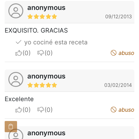
anonymous
09/12/2013
EXQUISITO. GRACIAS
yo cociné esta receta
I apreciate
I do not appreciate
abuso
anonymous
03/02/2014
Excelente
I apreciate
I do not appreciate
abuso
anonymous