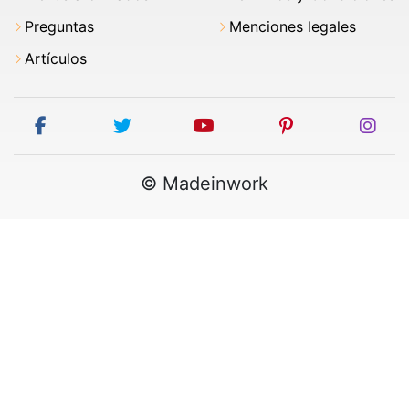
Preguntas
Menciones legales
Artículos
facebook
twitter
youtube
pinterest
ins
© Madeinwork