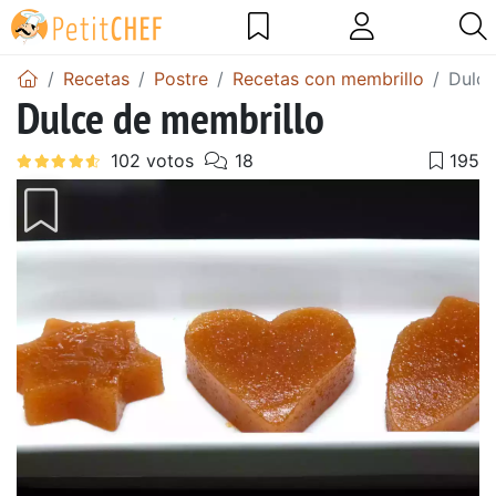
Recetas
Postre
Recetas con membrillo
Dulce
Dulce de membrillo