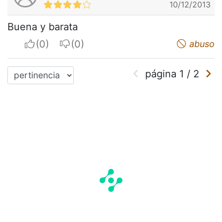
10/12/2013
Buena y barata
I apreciate
I do not appreciate
abuso
página
1
/
2