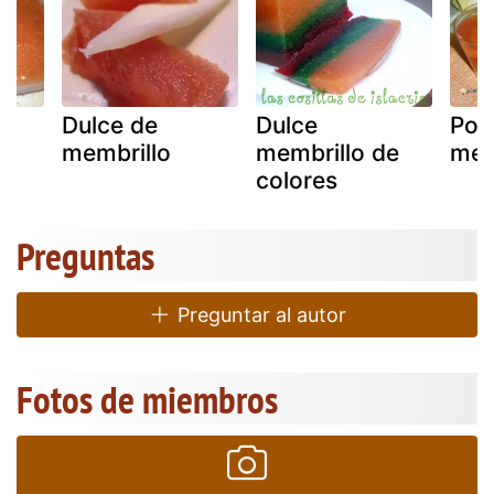
Dulce de
Dulce
Pos
membrillo
membrillo de
mem
colores
Preguntas
Preguntar al autor
Fotos de miembros