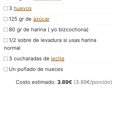
3
huevos
125 gr de
azúcar
80 gr de harina ( yo bizcochona)
1/2 sobre de levadura si usas harina
normal
3 cucharadas de
leche
Un puñado de nueces
Costo estimado:
3.89
€
(3.89€/porción)