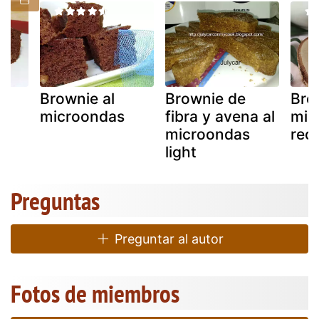
Brownie al
Brownie de
Bro
s)
microondas
fibra y avena al
mic
microondas
rec
light
Preguntas
Preguntar al autor
Fotos de miembros