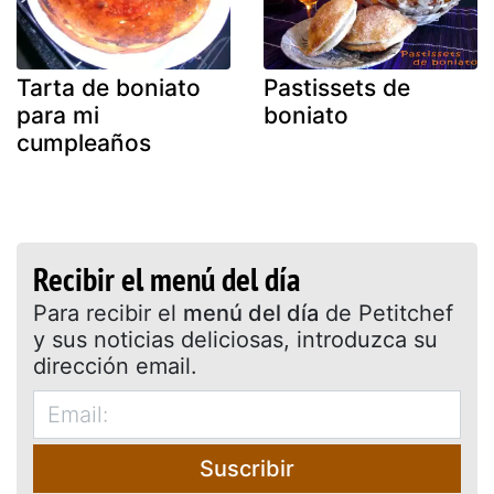
Tarta de boniato
Pastissets de
para mi
boniato
cumpleaños
Recibir el menú del día
Para recibir el
menú del día
de Petitchef
y sus noticias deliciosas, introduzca su
dirección email.
Suscribir