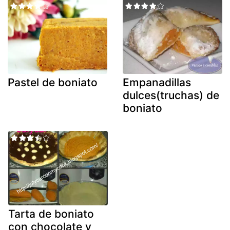
Pastel de boniato
Empanadillas
dulces(truchas) de
boniato
Tarta de boniato
con chocolate y