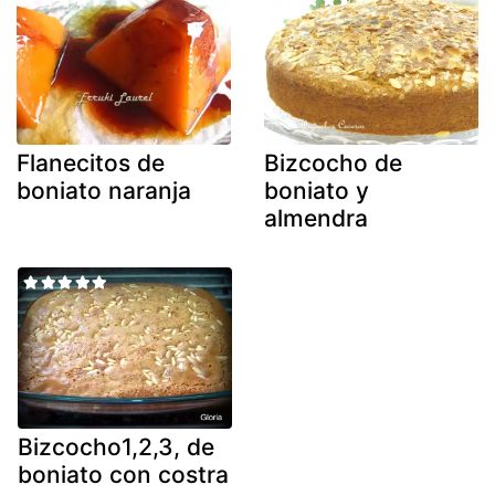
Flanecitos de
Bizcocho de
boniato naranja
boniato y
almendra
Bizcocho1,2,3, de
boniato con costra