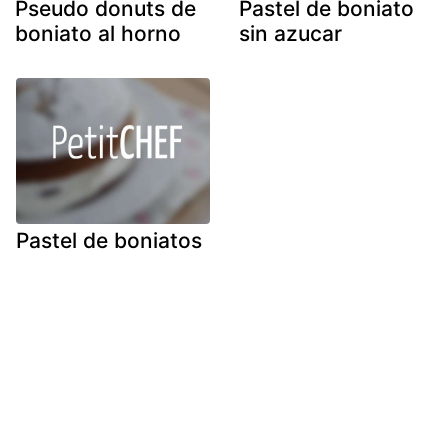
Pseudo donuts de
Pastel de boniato
boniato al horno
sin azucar
Pastel de boniatos