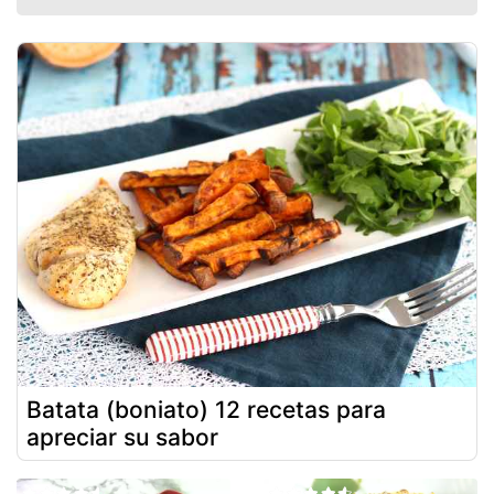
Batata (boniato) 12 recetas para
apreciar su sabor