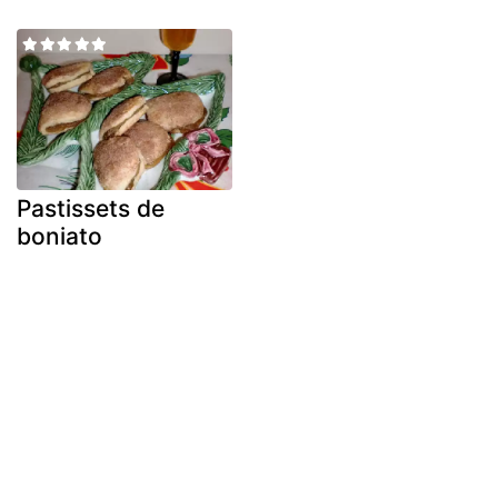
Pastissets de
boniato