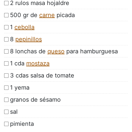
2 rulos masa hojaldre
500 gr de
carne
picada
1
cebolla
8
pepinillos
8 lonchas de
queso
para hamburguesa
1 cda
mostaza
3 cdas salsa de tomate
1 yema
granos de sésamo
sal
pimienta