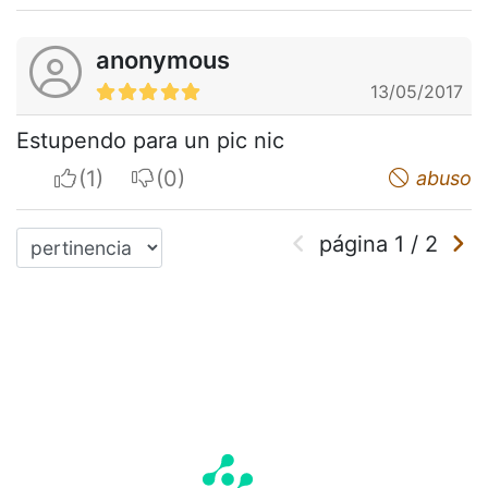
anonymous
13/05/2017
Estupendo para un pic nic
I apreciate
I do not appreciate
abuso
página
1
/
2