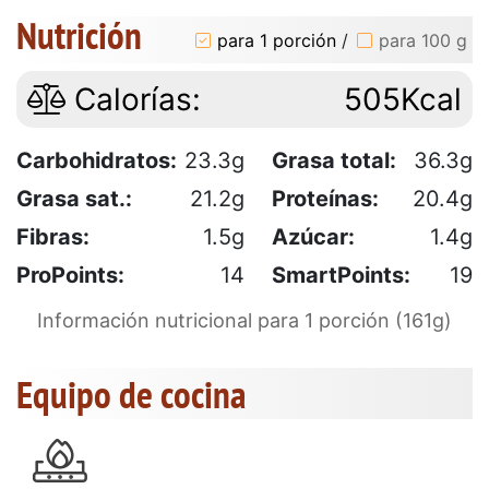
Nutrición
para 1 porción
/
para 100 g
Calorías:
505Kcal
Carbohidratos:
23.3g
Grasa total:
36.3g
Grasa sat.:
21.2g
Proteínas:
20.4g
Fibras:
1.5g
Azúcar:
1.4g
ProPoints:
14
SmartPoints:
19
Información nutricional para 1 porción (161g)
Equipo de cocina