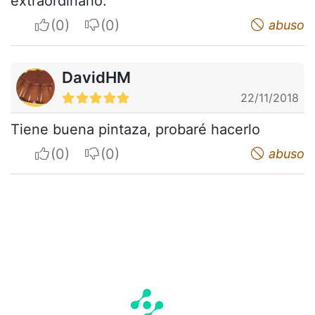
extraordinario.
I apreciate
I do not appreciate
abuso
DavidHM
22/11/2018
Tiene buena pintaza, probaré hacerlo
I apreciate
I do not appreciate
abuso