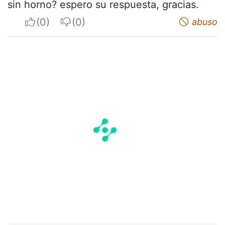
sin horno? espero su respuesta, gracias.
I apreciate
I do not appreciate
abuso