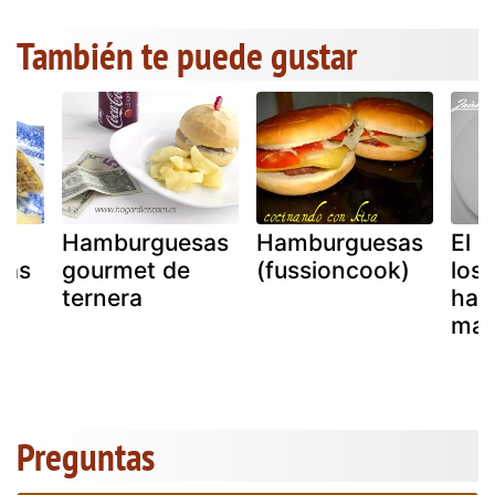
También te puede gustar
Hamburguesas
Hamburguesas
El 
sas
gourmet de
(fussioncook)
los 
ternera
ham
mar
Preguntas