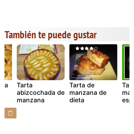
También te puede gustar
esa
Tarta
Tarta de
Tar
a
abizcochada de
manzana de
man
manzana
dieta
esp