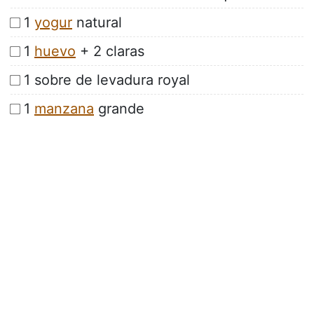
1
yogur
natural
1
huevo
+ 2 claras
1 sobre de levadura royal
1
manzana
grande