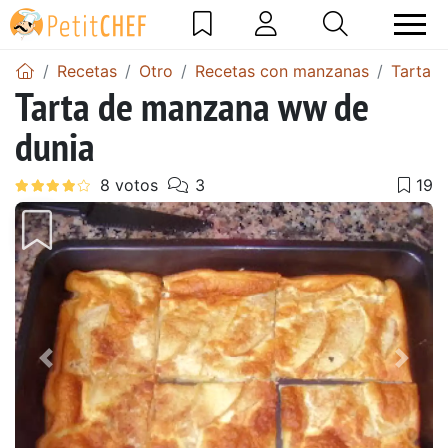
Recetas
Otro
Recetas con manzanas
Tarta 
Tarta de manzana ww de
dunia
Anterior
Sigu