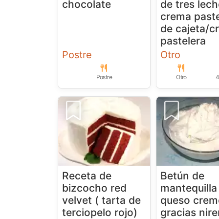
chocolate
de tres lech
crema paste
de cajeta/c
pastelera
Postre
Otro
Postre
Otro
4
Receta de
Betún de
bizcocho red
mantequilla
velvet ( tarta de
queso crem
terciopelo rojo)
gracias nir