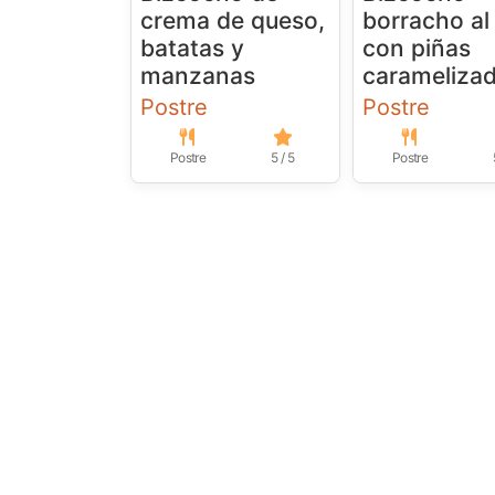
crema de queso,
borracho al
batatas y
con piñas
manzanas
carameliza
Postre
Postre
Postre
5 / 5
Postre