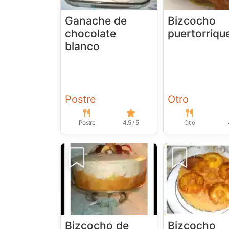
Ganache de
Bizcocho
chocolate
puertorriqu
blanco
Postre
Otro
Postre
4.5 / 5
Otro
Bizcocho de
Bizcocho