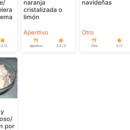
e/
naranja
navideñas
lera
cristalizada o
rema
limón
Aperitivo
Otro
.2 / 5
Aperitivo
3.3 / 5
Otro
5 / 5
 y
oso/
en por