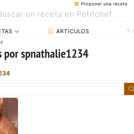
Proponer una receta
ETAS
ARTÍCULOS
34
s por spnathalie1234
1234