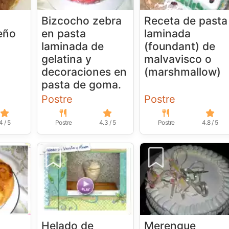
Bizcocho zebra
Receta de pasta
eño
en pasta
laminada
laminada de
(foundant) de
gelatina y
malvavisco o
decoraciones en
(marshmallow)
pasta de goma.
Postre
Postre
4 / 5
Postre
4.3 / 5
Postre
4.8 / 5
Helado de
Merengue