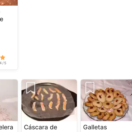
e
de
4 / 5
elera
Cáscara de
Galletas