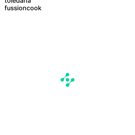
toledana
fussioncook