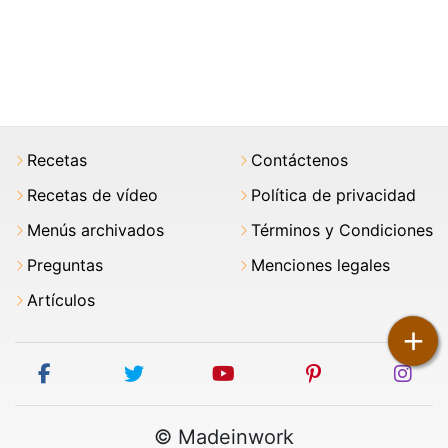
Recetas
Contáctenos
Recetas de vídeo
Política de privacidad
Menús archivados
Términos y Condiciones
Preguntas
Menciones legales
Artículos
+
facebook
twitter
youtube
pinterest
ins
© Madeinwork