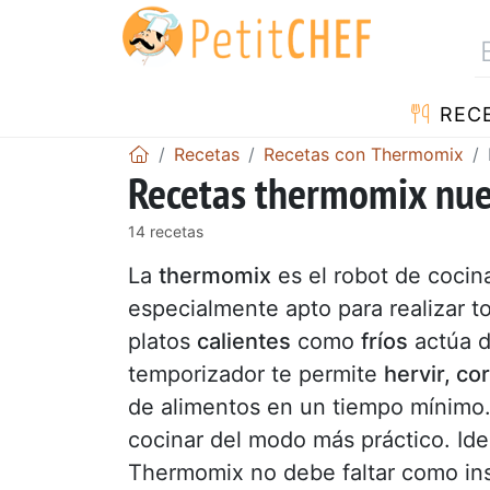
REC
Recetas
Recetas con Thermomix
Recetas thermomix nu
14 recetas
La
thermomix
es el robot de cocina
especialmente apto para realizar t
platos
calientes
como
fríos
actúa d
temporizador te permite
hervir, co
de alimentos en un tiempo mínimo.
cocinar del modo más práctico. Ide
Thermomix no debe faltar como in