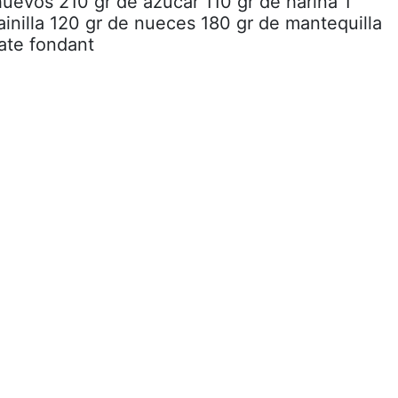
huevos 210 gr de azúcar 110 gr de harina 1
ainilla 120 gr de nueces 180 gr de mantequilla
ate fondant