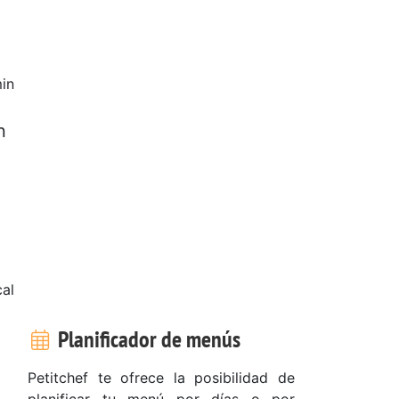
in
n
cal
e
Planificador de menús
Petitchef te ofrece la posibilidad de
planificar tu menú por días o por