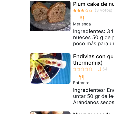
Plum cake de nu
Merienda
Ingredientes
: 34
nueces 50 g de p
poco más para un
Endivias con qu
thermomix)
Entrante
Ingredientes
: En
untar 50 gr de l
Arándanos seco