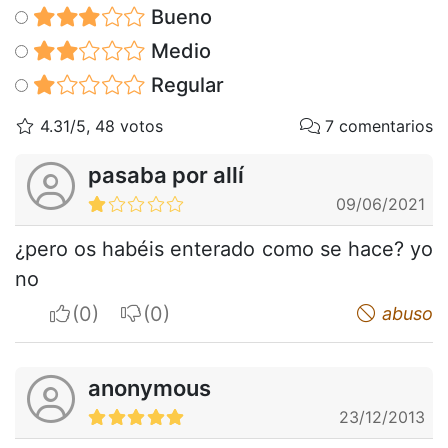
Bueno
Medio
Regular
4.31/5, 48 votos
7 comentarios
pasaba por allí
09/06/2021
¿pero os habéis enterado como se hace? yo
no
I apreciate
I do not appreciate
abuso
anonymous
23/12/2013