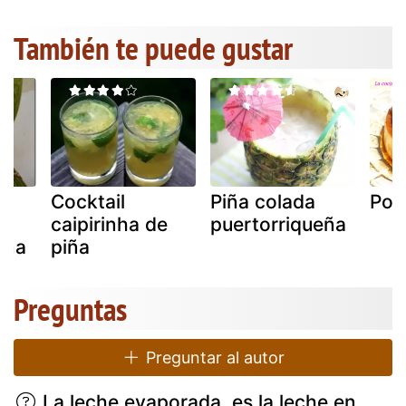
También te puede gustar
Cocktail
Piña colada
Pos
caipirinha de
puertorriqueña
iña
piña
Preguntas
Preguntar al autor
La leche evaporada, es la leche en