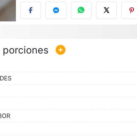
NDES
ABOR