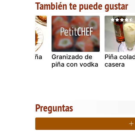
También te puede gustar
Postre de piña
Granizado de
Piña cola
piña con vodka
casera
Preguntas