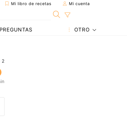
Mi libro de recetas
Mi cuenta
PREGUNTAS
OTRO
in
eta a un amigo
sta página
ntar al autor
ublicar la foto de esta receta