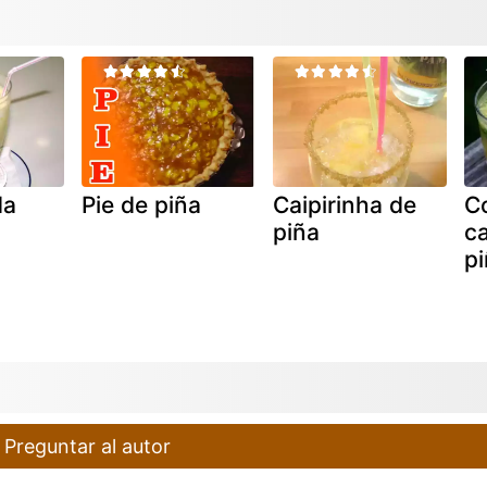
da
Pie de piña
Caipirinha de
Co
piña
ca
pi
Preguntar al autor