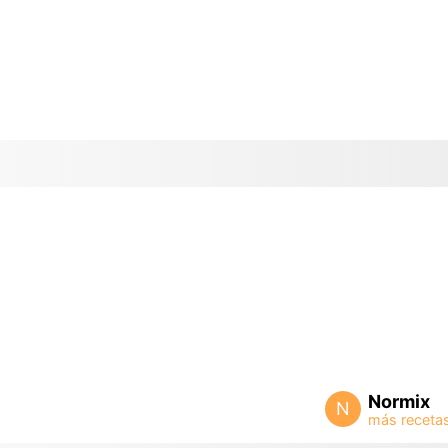
Normix
N