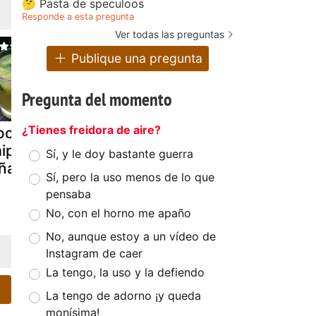
🤔 Pasta de speculoos
Responde a esta pregunta
Ver todas las preguntas
Publique una pregunta
Pregunta del momento
¿Tienes freidora de aire?
cktail
Piña colada
Jugos de n
ipirinha de
puertorriqueña
con piña pa
Sí, y le doy bastante guerra
ña
curar los
Sí, pero la uso menos de lo que
tobillos
pensaba
hinchados
No, con el horno me apaño
No, aunque estoy a un vídeo de
Instagram de caer
La tengo, la uso y la defiendo
La tengo de adorno ¡y queda
monísima!