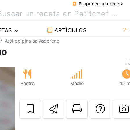
Proponer una receta
ETAS
ARTÍCULOS
Atol de pina salvadoreno
no
Postre
Medio
45 m
Enviar esta rec
Imprimir e
Pregu
P