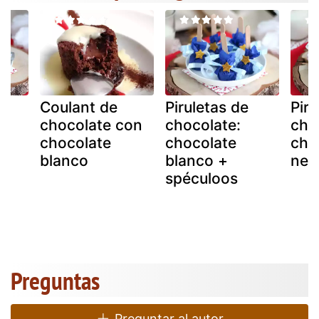
Coulant de
Piruletas de
Piru
chocolate con
chocolate:
cho
chocolate
chocolate
cho
blanco
blanco +
neg
de
spéculoos
Preguntas
Preguntar al autor