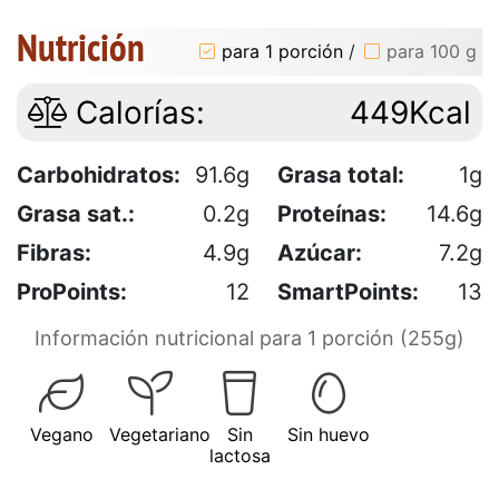
Nutrición
para 1 porción
/
para 100 g
Calorías:
449Kcal
Carbohidratos:
91.6g
Grasa total:
1g
Grasa sat.:
0.2g
Proteínas:
14.6g
Fibras:
4.9g
Azúcar:
7.2g
ProPoints:
12
SmartPoints:
13
Información nutricional para 1 porción (255g)
Vegano
Vegetariano
Sin
Sin huevo
lactosa