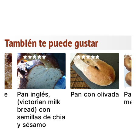
También te puede gustar
lce
Pan inglés,
Pan con olivada
Pan
(victorian milk
man
bread) con
semillas de chia
y sésamo