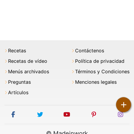
Recetas
Contáctenos
Recetas de vídeo
Política de privacidad
Menús archivados
Términos y Condiciones
Preguntas
Menciones legales
Artículos
+
facebook
twitter
youtube
pinterest
ins
© Madeinwork