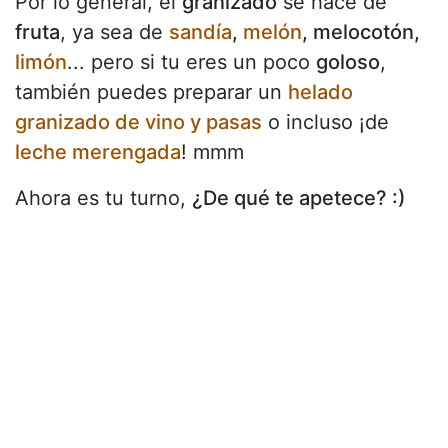
Por lo general, el
granizado
se hace de
fruta
, ya sea de
sandía
,
melón
, melocotón,
limón
... pero si tu eres un poco
goloso
,
también puedes preparar un
helado
granizado de vino y pasas
o incluso ¡de
leche merengada
! mmm
Ahora es tu turno,
¿De qué te apetece? :)