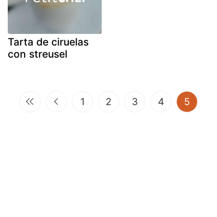
Tarta de ciruelas
con streusel
(curre
1
2
3
4
5