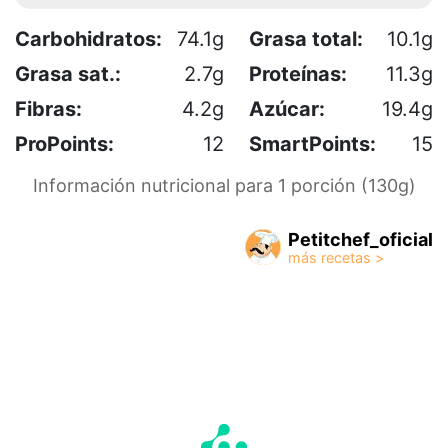
Carbohidratos:
74.1g
Grasa total:
10.1g
Grasa sat.:
2.7g
Proteínas:
11.3g
Fibras:
4.2g
Azúcar:
19.4g
ProPoints:
12
SmartPoints:
15
Información nutricional para 1 porción (130g)
Petitchef_oficial