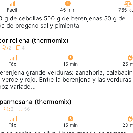
Fácil
45 min
735 kc
0 g de cebollas 500 g de berenjenas 50 g de
da de orégano sal y pimienta
por rellena (thermomix)
Fácil
15 min
25 m
berenjena grande verduras: zanahoria, calabacín
 verde y rojo. Entre la berenjena y las verduras:
oz variado...
a parmesana (thermomix)
Fácil
15 min
20 m