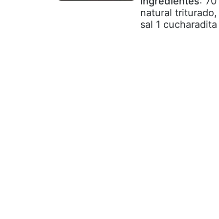
Ingredientes
: 70
natural triturad
sal 1 cucharadita