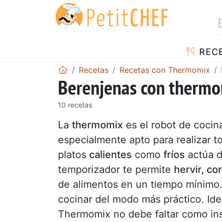
REC
Recetas
Recetas con Thermomix
Berenjenas con therm
10 recetas
La
thermomix
es el robot de cocina
especialmente apto para realizar t
platos
calientes
como
fríos
actúa d
temporizador te permite
hervir, co
de alimentos en un tiempo mínimo.
cocinar del modo más práctico. Ide
Thermomix no debe faltar como in