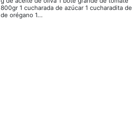
 g de aceite de oliva 1 bote grande de tomate
o, 800gr 1 cucharada de azúcar 1 cucharadita de
 de orégano 1...