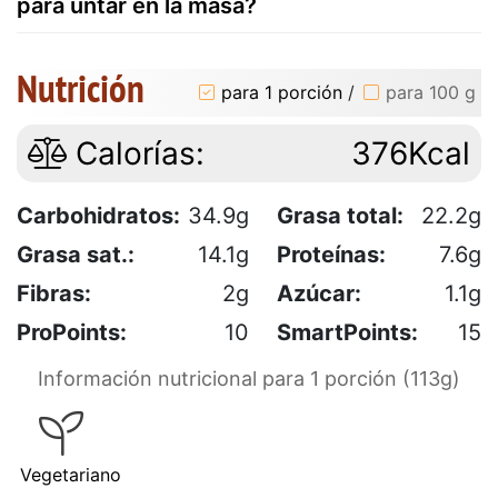
para untar en la masa?
Nutrición
para 1 porción
/
para 100 g
Calorías:
376Kcal
Carbohidratos:
34.9g
Grasa total:
22.2g
Grasa sat.:
14.1g
Proteínas:
7.6g
Fibras:
2g
Azúcar:
1.1g
ProPoints:
10
SmartPoints:
15
Información nutricional para 1 porción (113g)
Vegetariano