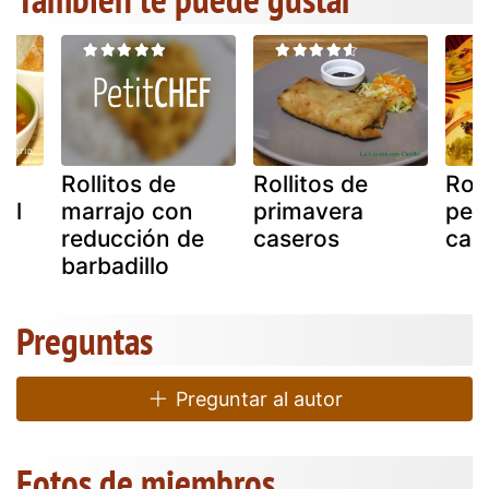
Rollitos de
Rollitos de
Roll
iel
marrajo con
primavera
pep
reducción de
caseros
cam
barbadillo
Preguntas
Preguntar al autor
Fotos de miembros