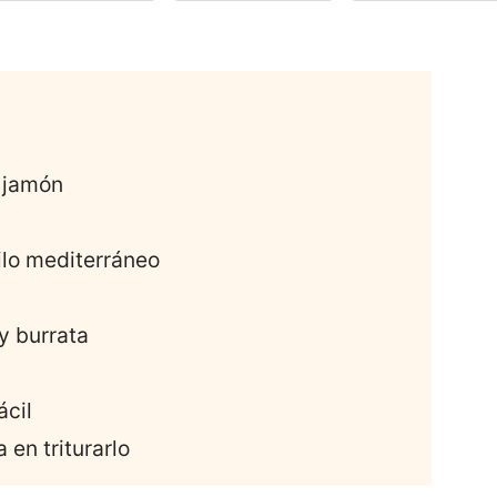
n jamón
ilo mediterráneo
y burrata
ácil
 en triturarlo