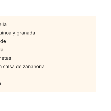
ella
quinoa y granada
ade
la
hetas
n salsa de zanahoria
n