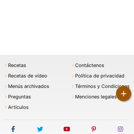
Recetas
Contáctenos
Recetas de vídeo
Política de privacidad
Menús archivados
Términos y Condiciones
+
Preguntas
Menciones legales
Artículos
facebook
twitter
youtube
pinterest
ins