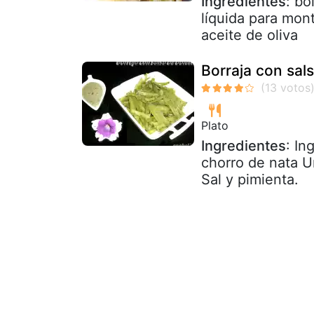
Ingredientes
: bo
líquida para mont
aceite de oliva
Borraja con sal
Plato
Ingredientes
: In
chorro de nata U
Sal y pimienta.