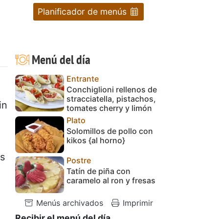
Planificador de menús
Menú del día
Entrante
Conchiglioni rellenos de
stracciatella, pistachos,
in
tomates cherry y limón
Plato
Solomillos de pollo con
kikos {al horno}
es
Postre
Tatín de piña con
caramelo al ron y fresas
Menús archivados
Imprimir
Recibir el menú del día