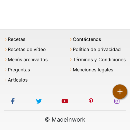
Recetas
Contáctenos
Recetas de vídeo
Política de privacidad
Menús archivados
Términos y Condiciones
Preguntas
Menciones legales
Artículos
+
facebook
twitter
youtube
pinterest
ins
© Madeinwork