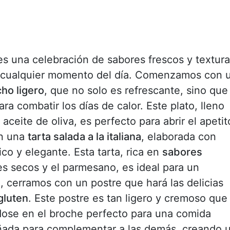
s una celebración de sabores frescos y textur
r en cualquier momento del día. Comenzamos con 
ho ligero
, que no solo es refrescante, sino que
a combatir los días de calor. Este plato, lleno
eite de oliva, es perfecto para abrir el apetit
on una
tarta salada a la italiana
, elaborada con
ico y elegante. Esta tarta, rica en
sabores
es secos y el parmesano, es ideal para un
, cerramos con un postre que hará las delicias
gluten
. Este postre es tan ligero y cremoso que
ndose en el broche perfecto para una comida
ñada para complementar a las demás, creando 