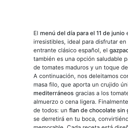
El
menú del día para el 11 de junio
e
irresistibles, ideal para disfruta
entrante clásico español, el
gazpac
también es una opción saludable par
de tomates maduros y un toque de ac
A continuación, nos deleitamos c
masa filo, que aporta un crujido ún
mediterráneos
gracias a los tomat
almuerzo o cena ligera. Finalmente
de todos: un
flan de chocolate sin 
se derretirá en tu boca, convirtié
memorable. Cada receta está dise