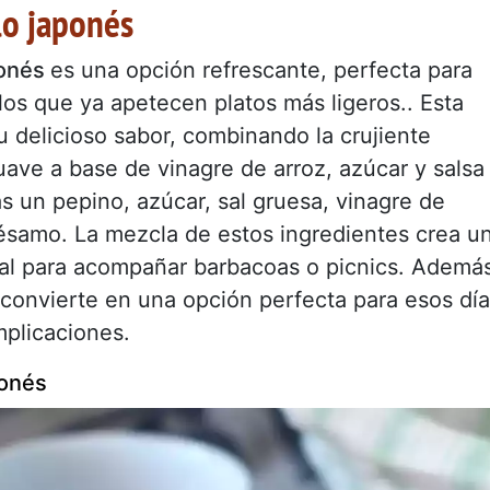
lo japonés
ponés
es una opción refrescante, perfecta para
los que ya apetecen platos más ligeros.. Esta
u delicioso sabor, combinando la crujiente
ave a base de vinagre de arroz, azúcar y salsa
ás un pepino, azúcar, sal gruesa, vinagre de
 sésamo. La mezcla de estos ingredientes crea u
eal para acompañar barbacoas o picnics. Ademá
a convierte en una opción perfecta para esos dí
mplicaciones.
ponés