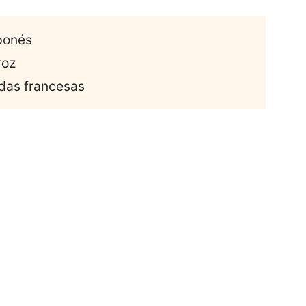
aponés
roz
adas francesas