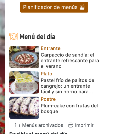
Planificador de menús
Menú del día
Entrante
Carpaccio de sandía: el
entrante refrescante para
el verano
Plato
Pastel frío de palitos de
cangrejo: un entrante
fácil y sin horno para...
Postre
Plum-cake con frutas del
bosque
Menús archivados
Imprimir