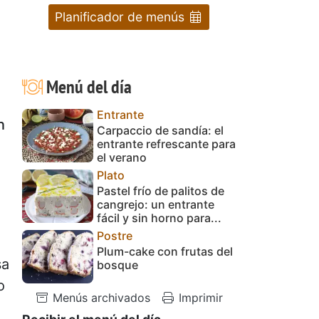
Planificador de menús
Menú del día
Entrante
n
Carpaccio de sandía: el
entrante refrescante para
el verano
Plato
Pastel frío de palitos de
cangrejo: un entrante
fácil y sin horno para...
Postre
Plum-cake con frutas del
sa
bosque
o
Menús archivados
Imprimir