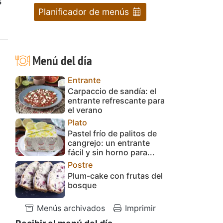
s
Planificador de menús
Menú del día
Entrante
Carpaccio de sandía: el
entrante refrescante para
el verano
Plato
Pastel frío de palitos de
cangrejo: un entrante
fácil y sin horno para...
Postre
Plum-cake con frutas del
bosque
Menús archivados
Imprimir