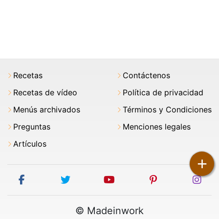
Recetas
Contáctenos
Recetas de vídeo
Política de privacidad
Menús archivados
Términos y Condiciones
Preguntas
Menciones legales
Artículos
+
facebook
twitter
youtube
pinterest
ins
© Madeinwork