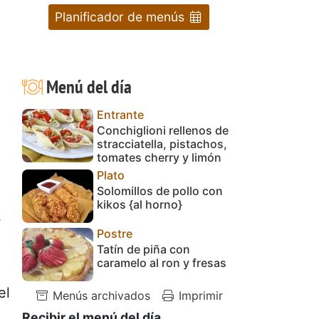
Planificador de menús
Menú del día
Entrante
Conchiglioni rellenos de
stracciatella, pistachos,
tomates cherry y limón
Plato
Solomillos de pollo con
kikos {al horno}
s
Postre
Tatín de piña con
caramelo al ron y fresas
el
Menús archivados
Imprimir
Recibir el menú del día