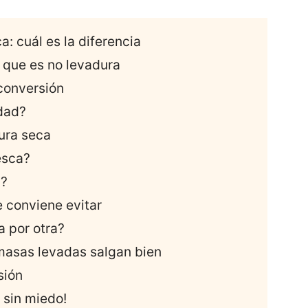
: cuál es la diferencia
 que es no levadura
 conversión
idad?
ura seca
esca?
a?
 conviene evitar
a por otra?
 masas levadas salgan bien
sión
 sin miedo!