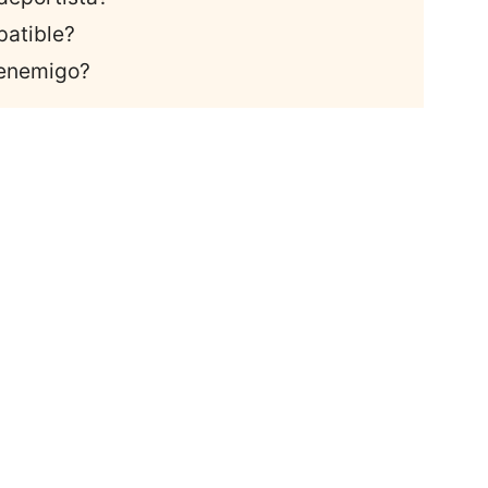
patible?
 enemigo?