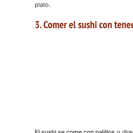
plato.
3. Comer el sushi con tene
El sushi se come con palillos
o dire