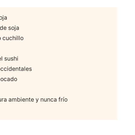
oja
 de soja
 cuchillo
l sushi
occidentales
 bocado
ura ambiente y nunca frío