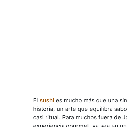
El
sushi
es mucho más que una sim
historia
, un arte que equilibra sab
casi ritual. Para muchos
fuera de 
experiencia gourmet
, ya sea en un