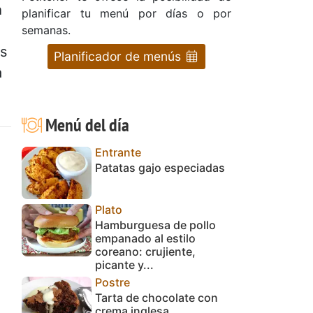
n
planificar tu menú por días o por
semanas.
s
Planificador de menús
a
Menú del día
Entrante
Patatas gajo especiadas
Plato
Hamburguesa de pollo
empanado al estilo
coreano: crujiente,
picante y...
Postre
Tarta de chocolate con
crema inglesa