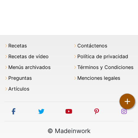
Recetas
Contáctenos
Recetas de vídeo
Política de privacidad
Menús archivados
Términos y Condiciones
Preguntas
Menciones legales
Artículos
+
facebook
twitter
youtube
pinterest
ins
© Madeinwork