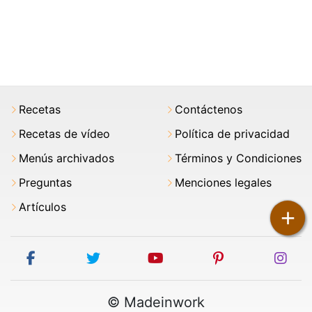
Recetas
Contáctenos
Recetas de vídeo
Política de privacidad
Menús archivados
Términos y Condiciones
Preguntas
Menciones legales
Artículos
+
facebook
twitter
youtube
pinterest
ins
© Madeinwork