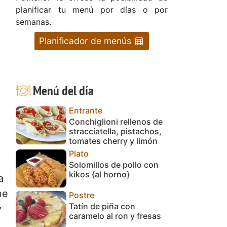
planificar tu menú por días o por
semanas.
Planificador de menús
Menú del día
Entrante
Conchiglioni rellenos de
stracciatella, pistachos,
tomates cherry y limón
Plato
Solomillos de pollo con
kikos {al horno}
a
ne
Postre
Tatín de piña con
y
caramelo al ron y fresas