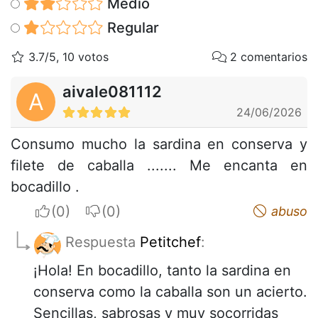
Medio
Regular
3.7/5, 10 votos
2 comentarios
aivale081112
A
24/06/2026
Consumo mucho la sardina en conserva y
filete de caballa ....... Me encanta en
bocadillo .
I apreciate
I do not appreciate
abuso
Respuesta
Petitchef
:
¡Hola! En bocadillo, tanto la sardina en
conserva como la caballa son un acierto.
Sencillas, sabrosas y muy socorridas