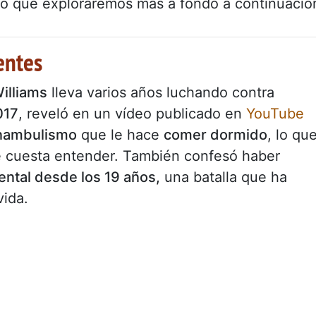
go que exploraremos más a fondo a continuació
entes
illiams
lleva varios años luchando contra
017
, reveló en un vídeo publicado en
YouTube
nambulismo
que le hace
comer dormido
, lo qu
e cuesta entender. También confesó haber
ntal desde los 19 años,
una batalla que ha
vida.