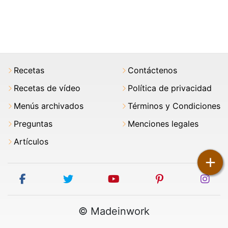
Recetas
Contáctenos
Recetas de vídeo
Política de privacidad
Menús archivados
Términos y Condiciones
Preguntas
Menciones legales
Artículos
+
facebook
twitter
youtube
pinterest
ins
© Madeinwork