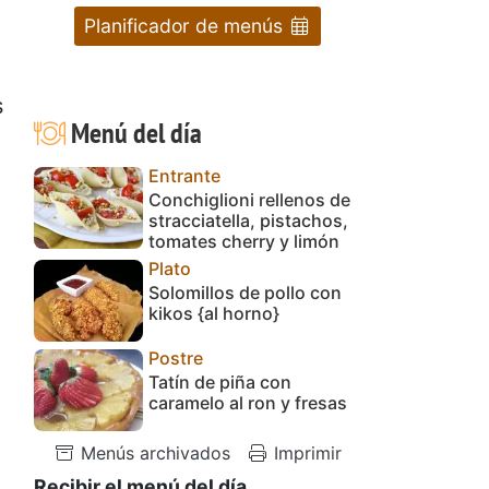
Planificador de menús
s
Menú del día
Entrante
Conchiglioni rellenos de
stracciatella, pistachos,
tomates cherry y limón
Plato
Solomillos de pollo con
kikos {al horno}
Postre
Tatín de piña con
caramelo al ron y fresas
Menús archivados
Imprimir
Recibir el menú del día