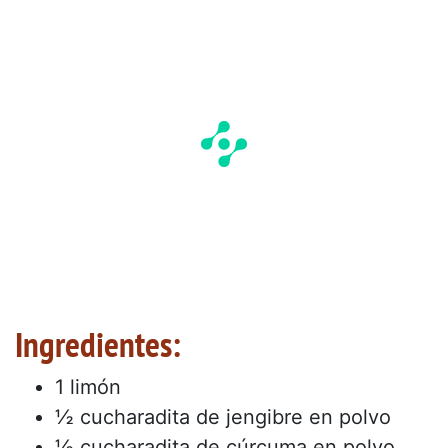
Ingredientes:
1 limón
½ cucharadita de jengibre en polvo
½ cucharadita de cúrcuma en polvo