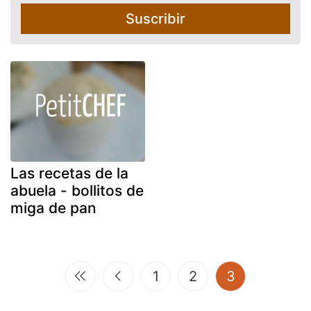
Suscribir
Las recetas de la
abuela - bollitos de
miga de pan
(current)
1
2
3