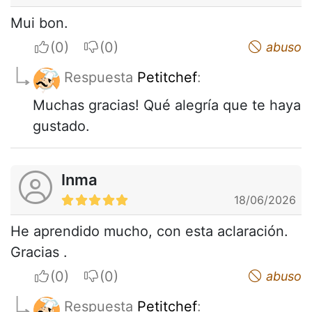
Mui bon.
I apreciate
I do not appreciate
abuso
Respuesta
Petitchef
:
Muchas gracias! Qué alegría que te haya
gustado.
Inma
18/06/2026
He aprendido mucho, con esta aclaración.
Gracias .
I apreciate
I do not appreciate
abuso
Respuesta
Petitchef
: