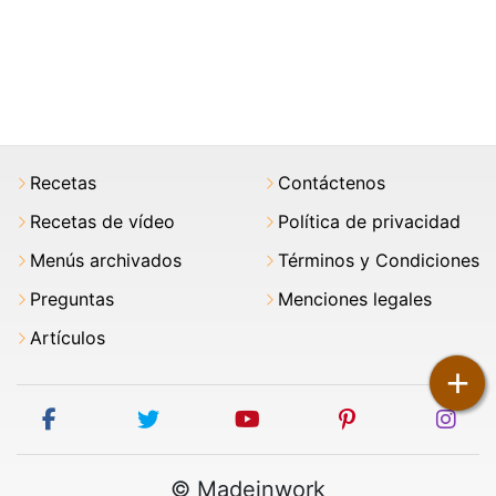
Recetas
Contáctenos
Recetas de vídeo
Política de privacidad
Menús archivados
Términos y Condiciones
Preguntas
Menciones legales
Artículos
+
facebook
twitter
youtube
pinterest
ins
© Madeinwork