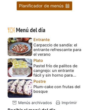
Planificador de menús
Menú del día
Entrante
Carpaccio de sandía: el
entrante refrescante para
el verano
Plato
Pastel frío de palitos de
cangrejo: un entrante
fácil y sin horno para...
Postre
Plum-cake con frutas del
bosque
Menús archivados
Imprimir