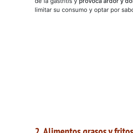
de la gastritis y
provoca ardor y do
limitar su consumo y optar por sa
2. Alimentos grasos y frito