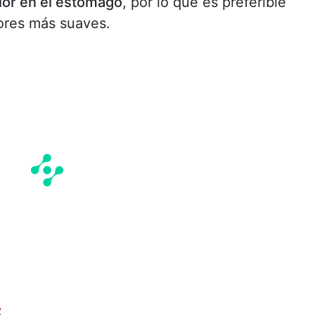
lor en el estómago
, por lo que es preferible
bores más suaves.
s